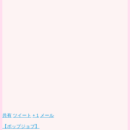
共有
ツイート
+ 1
メール
【ポップジョブ】