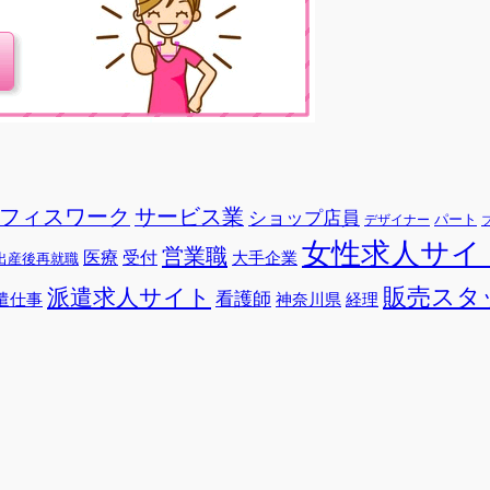
フィスワーク
サービス業
ショップ店員
パート
デザイナー
女性求人サイ
営業職
医療
受付
大手企業
出産後再就職
販売スタ
派遣求人サイト
看護師
遣仕事
神奈川県
経理