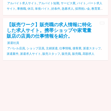
アルバイト求人サイト
,
アルバイト短期
,
サービス業
,
バイト
,
パート求人
サイト
,
事務職
,
休日
,
単発バイト
,
好条件
,
急募求人
,
採用祝い金
,
教育業界
,
短期バイト
,
短期パート
,
販売職
,
飲食業界
,
高額求人
【販売ワーク】販売職の求人情報に特化
した求人サイト。携帯ショップや家電量
販店の店員の仕事情報を紹介。
派遣社員
アパレル店員
,
ショップ店員
,
主婦派遣
,
仕事情報
,
接客業
,
派遣スタッフ
,
派遣案件
,
派遣求人サイト
,
販売スタッフ
,
販売員
,
販売職
,
高額求人