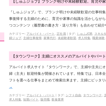
【しゅふジョブ】ブランク明けや未経験歓迎。育児や家
『しゅふジョブ』で、ブランク明けや未経験歓迎の仕事特集
事復帰する主婦のために、育児や家事の知識を活かしながら
つコンテンツ（履歴書の書き方・送り方等）も合わせて紹介
カテゴリー:
アルバイト・パート
,
正社員
|
タグ:
しゅふJOB
,
スキル
婦ジョブ
,
主婦仕事復帰
,
家事代行
,
未経験者歓迎
,
求人特集
,
職業体験
【タウンワーク】主婦にオススメのアルバイトやパート
アルバイト求人サイト『タウンワーク』で、主婦や主夫にオ
婦（主夫）歓迎特集が開催されています。特集では、日本全
フトを選べる仕事をまとめて検索出来ます。主婦にピッタリ
→
カテゴリー:
アルバイト・パート
|
タグ:
シフト自由
,
タウンワーク
,
求人特集
,
短期バイト
,
販売職
,
飲食業界