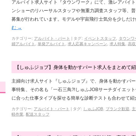
アルバイト求人サイト『タウンワーク』にて、激レアバイト
ンショーのリハーサルスタッフや無重力調査スタッフ等、普
募集が行われています。モデルや宇宙飛行士気分を少しだけ
む
→
カテゴリー:
アルバイト・パート
|
タグ:
イベントスタッフ
,
タウンワ
婦アルバイト
,
単発アルバイト
,
求人応募キャンペーン
,
求人特集
,
高収
【しゅふジョブ】身体を動かすパート求人をまとめて紹
主婦向け求人サイト『しゅふジョブ』で、身体を動かすパー
事特集、その名も「一石三鳥?!しゅふJOBサーチダイエッ
に合った仕事タイプを探せる簡単な診断テストも合わせて紹
カテゴリー:
アルバイト・パート
|
タグ:
しゅふJOB
,
ブランク歓迎
,
主
軽作業
,
配送スタッフ