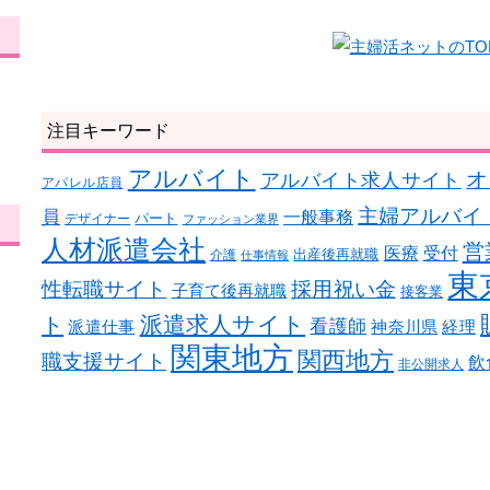
注目キーワード
アルバイト
オ
アルバイト求人サイト
アパレル店員
主婦アルバイ
員
一般事務
パート
デザイナー
ファッション業界
人材派遣会社
営
医療
受付
出産後再就職
介護
仕事情報
東
性転職サイト
採用祝い金
子育て後再就職
接客業
ト
派遣求人サイト
看護師
派遣仕事
神奈川県
経理
関東地方
関西地方
職支援サイト
飲
非公開求人