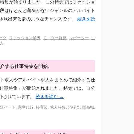
特集が始まりました。この特集ではファッショ
段はほとんど募集がないジャンルのアルバイト
体験出来る夢のようなチャンスです。
続きを読
ーク
,
ファッション業界
,
モニター募集
,
レポーター
,
主
入
介する仕事特集を開始。
ト求人やアルバイト求人をまとめて紹介する仕
ト仕事特集」が開始されました。特集では、自分
介されています。
続きを読む
→
婦パート
,
家事代行
,
接客業
,
求人特集
,
清掃員
,
販売職
,