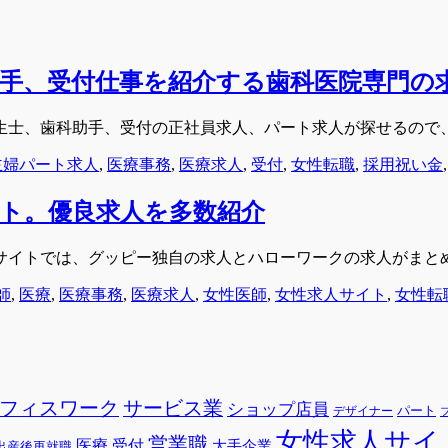
手、受付仕事を紹介する歯科医院専門の
生士、歯科助手、受付の正社員求人、パート求人が探せるので
主婦パート求人
,
医療事務
,
医療求人
,
受付
,
女性転職
,
採用祝い金
ト。優良求人を多数紹介
サイトでは、グッピー独自の求人とハローワークの求人がまと
師
,
医療
,
医療事務
,
医療求人
,
女性医師
,
女性求人サイト
,
女性転
フィスワーク
サービス業
ショップ店員
パート
デザイナー
女性求人サイ
営業職
医療
受付
大手企業
出産後再就職