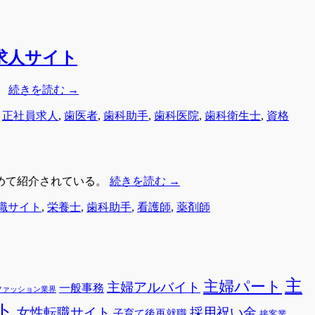
求人サイト
、
続きを読む
→
,
正社員求人
,
歯医者
,
歯科助手
,
歯科医院
,
歯科衛生士
,
資格
めて紹介されている。
続きを読む
→
職サイト
,
栄養士
,
歯科助手
,
看護師
,
薬剤師
主
主婦パート
主婦アルバイト
一般事務
ファッション業界
ト
女性転職サイト
採用祝い金
子育て後再就職
接客業