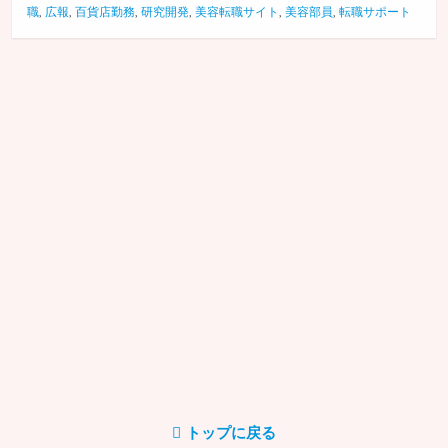
職
,
広報
,
百貨店勤務
,
研究開発
,
美容転職サイト
,
美容部員
,
転職サポート
トップに戻る