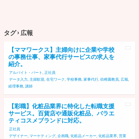
タグ › 広報
【ママワークス】主婦向けに企業や学校
の事務仕事、家事代行サービスの求人を
紹介。
アルバイト・パート
,
正社員
データ入力
,
主婦歓迎
,
在宅ワーク
,
学校事務
,
家事代行
,
幼稚園教員
,
広報
,
経理事務
,
講師
【彩職】化粧品業界に特化した転職支援
サービス。百貨店や通販化粧品、バラエ
ティコスメブランドに対応。
正社員
デザイナー
,
マーケティング
,
企画職
,
化粧品メーカー
,
化粧品業界
,
営業