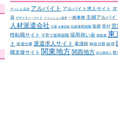
アルバイト
オ
アルバイト求人サイト
アパレル店員
主婦アルバイ
員
一般事務
パート
デザイナー
ファッション業界
人材派遣会社
営
医療
受付
出産後再就職
介護
仕事情報
東
性転職サイト
採用祝い金
子育て後再就職
接客業
ト
派遣求人サイト
看護師
派遣仕事
神奈川県
経理
関東地方
関西地方
職支援サイト
飲
非公開求人