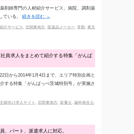
薬剤師専門の人材紹介サービス。病院、調剤薬
している。
続きを読む
→
紹介サービス
,
北関東地方
,
医薬品メーカー
,
常勤
,
東京
正社員求人をまとめて紹介する特集「がんば
22日から2014年1月4日まで、エリア特別企画と
介する特集「がんばっぺ茨城特別号」が実施さ
主婦向け求人サイト
,
北関東地方
,
栄養士
,
歯科衛生士
,
員、パート、派遣求人に対応。