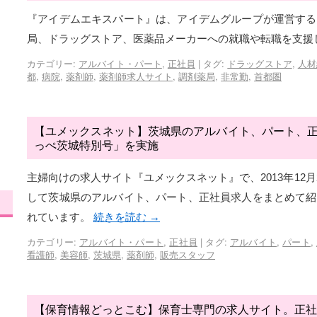
『アイデムエキスパート』は、アイデムグループが運営する
局、ドラッグストア、医薬品メーカーへの就職や転職を支援
カテゴリー:
アルバイト・パート
,
正社員
|
タグ:
ドラッグストア
,
人材
都
,
病院
,
薬剤師
,
薬剤師求人サイト
,
調剤薬局
,
非常勤
,
首都圏
【ユメックスネット】茨城県のアルバイト、パート、
っぺ茨城特別号」を実施
主婦向けの求人サイト『ユメックスネット』で、2013年12月
して茨城県のアルバイト、パート、正社員求人をまとめて紹
れています。
続きを読む
→
カテゴリー:
アルバイト・パート
,
正社員
|
タグ:
アルバイト
,
パート
,
看護師
,
美容師
,
茨城県
,
薬剤師
,
販売スタッフ
【保育情報どっとこむ】保育士専門の求人サイト。正社