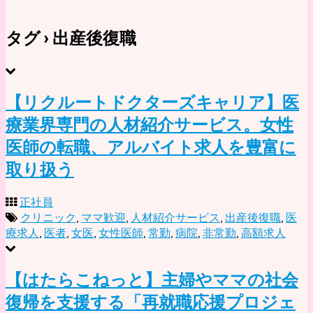
タグ › 出産後復職
【リクルートドクターズキャリア】医
療業界専門の人材紹介サービス。女性
医師の転職、アルバイト求人を豊富に
取り扱う
正社員
クリニック
,
ママ歓迎
,
人材紹介サービス
,
出産後復職
,
医
療求人
,
医者
,
女医
,
女性医師
,
常勤
,
病院
,
非常勤
,
高額求人
【はたらこねっと】主婦やママの社会
復帰を支援する「再就職応援プロジェ