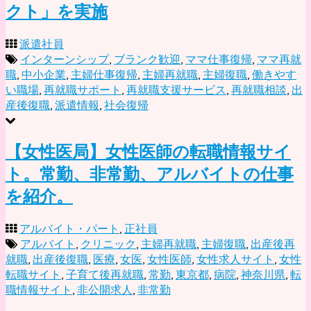
クト」を実施
派遣社員
インターンシップ
,
ブランク歓迎
,
ママ仕事復帰
,
ママ再就
職
,
中小企業
,
主婦仕事復帰
,
主婦再就職
,
主婦復職
,
働きやす
い職場
,
再就職サポート
,
再就職支援サービス
,
再就職相談
,
出
産後復職
,
派遣情報
,
社会復帰
【女性医局】女性医師の転職情報サイ
ト。常勤、非常勤、アルバイトの仕事
を紹介。
アルバイト・パート
,
正社員
アルバイト
,
クリニック
,
主婦再就職
,
主婦復職
,
出産後再
就職
,
出産後復職
,
医療
,
女医
,
女性医師
,
女性求人サイト
,
女性
転職サイト
,
子育て後再就職
,
常勤
,
東京都
,
病院
,
神奈川県
,
転
職情報サイト
,
非公開求人
,
非常勤