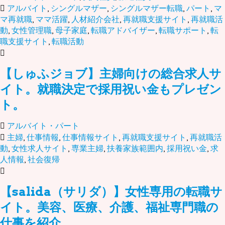
アルバイト
,
シングルマザー
,
シングルマザー転職
,
パート
,
マ
マ再就職
,
ママ活躍
,
人材紹介会社
,
再就職支援サイト
,
再就職活
動
,
女性管理職
,
母子家庭
,
転職アドバイザー
,
転職サポート
,
転
職支援サイト
,
転職活動
【しゅふジョブ】主婦向けの総合求人サ
イト。就職決定で採用祝い金もプレゼン
ト。
アルバイト・パート
主婦
,
仕事情報
,
仕事情報サイト
,
再就職支援サイト
,
再就職活
動
,
女性求人サイト
,
専業主婦
,
扶養家族範囲内
,
採用祝い金
,
求
人情報
,
社会復帰
【salida（サリダ）】女性専用の転職サ
イト。美容、医療、介護、福祉専門職の
仕事を紹介。