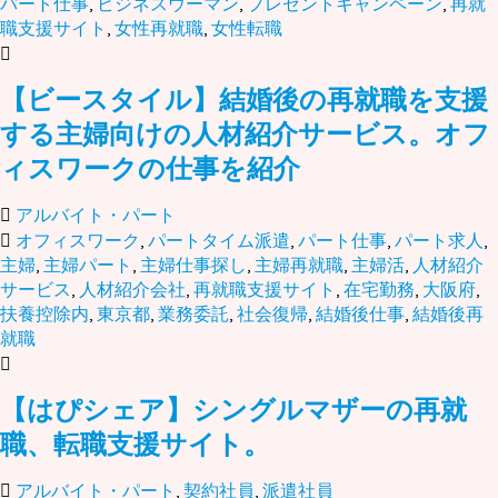
パート仕事
,
ビジネスウーマン
,
プレゼントキャンペーン
,
再就
職支援サイト
,
女性再就職
,
女性転職
【ビースタイル】結婚後の再就職を支援
する主婦向けの人材紹介サービス。オフ
ィスワークの仕事を紹介
アルバイト・パート
オフィスワーク
,
パートタイム派遣
,
パート仕事
,
パート求人
,
主婦
,
主婦パート
,
主婦仕事探し
,
主婦再就職
,
主婦活
,
人材紹介
サービス
,
人材紹介会社
,
再就職支援サイト
,
在宅勤務
,
大阪府
,
扶養控除内
,
東京都
,
業務委託
,
社会復帰
,
結婚後仕事
,
結婚後再
就職
【はぴシェア】シングルマザーの再就
職、転職支援サイト。
アルバイト・パート
,
契約社員
,
派遣社員