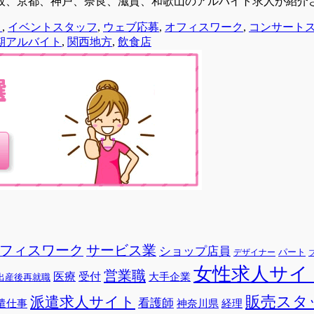
阪、京都、神戸、奈良、滋賀、和歌山のアルバイト求人が紹介
ト
,
イベントスタッフ
,
ウェブ応募
,
オフィスワーク
,
コンサート
期アルバイト
,
関西地方
,
飲食店
フィスワーク
サービス業
ショップ店員
パート
デザイナー
女性求人サイ
営業職
医療
受付
大手企業
出産後再就職
販売スタ
派遣求人サイト
看護師
遣仕事
神奈川県
経理