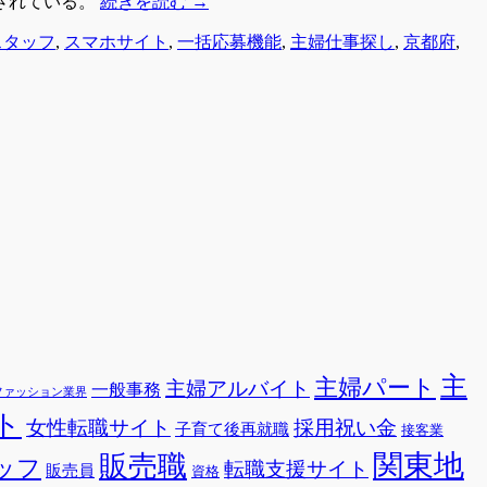
されている。
続きを読む
→
スタッフ
,
スマホサイト
,
一括応募機能
,
主婦仕事探し
,
京都府
,
主
主婦パート
主婦アルバイト
一般事務
ファッション業界
ト
女性転職サイト
採用祝い金
子育て後再就職
接客業
関東地
販売職
ッフ
転職支援サイト
販売員
資格