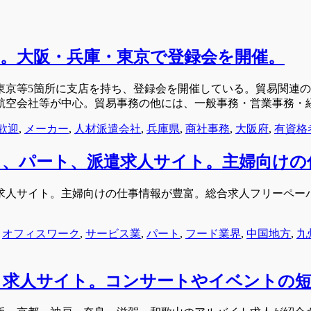
。大阪・兵庫・東京で登録会を開催。
東京等5箇所に支店を持ち、登録会を開催している。貿易関連
航空会社等が中心。貿易事務の他には、一般事務・営業事務・
歓迎
,
メーカー
,
人材派遣会社
,
兵庫県
,
商社事務
,
大阪府
,
有資格
、パート、派遣求人サイト。主婦向けの
求人サイト。主婦向けの仕事情報が豊富。総合求人フリーペー
,
オフィスワーク
,
サービス業
,
パート
,
フード業界
,
中国地方
,
九
ト求人サイト。コンサートやイベントの短