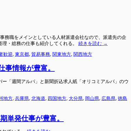
の事務職をメインとしている人材派遣会社なので、派遣先の企
経理・総務の仕事も紹介してくれる。
続きを読む
→
者歓迎
,
東京都
,
貿易事務
,
関東地方
,
関西地方
仕事情報が豊富。
パー「週間アルパ」と新聞折込求人紙「オリコミアルパ」のウ
州地方
,
兵庫県
,
北海道
,
四国地方
,
大分県
,
岡山県
,
広島県
,
徳島
期単発仕事が豊富。