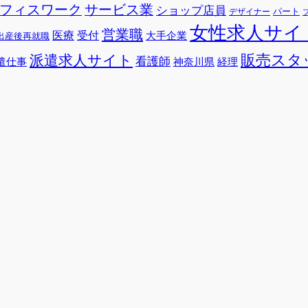
フィスワーク
サービス業
ショップ店員
パート
デザイナー
女性求人サイ
営業職
医療
受付
大手企業
出産後再就職
販売スタ
派遣求人サイト
看護師
遣仕事
神奈川県
経理