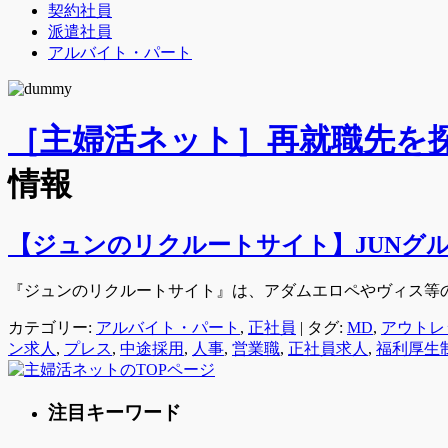
契約社員
派遣社員
アルバイト・パート
［主婦活ネット］再就職先を
情報
【ジュンのリクルートサイト】JUNグ
『ジュンのリクルートサイト』は、アダムエロペやヴィス等
カテゴリー:
アルバイト・パート
,
正社員
|
タグ:
MD
,
アウトレ
ン求人
,
プレス
,
中途採用
,
人事
,
営業職
,
正社員求人
,
福利厚生
注目キーワード