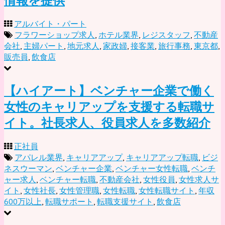
情報を提供
アルバイト・パート
フラワーショップ求人
,
ホテル業界
,
レジスタッフ
,
不動産
会社
,
主婦パート
,
地元求人
,
家政婦
,
接客業
,
旅行事務
,
東京都
,
販売員
,
飲食店
【ハイアート】ベンチャー企業で働く
女性のキャリアップを支援する転職サ
イト。社長求人、役員求人を多数紹介
正社員
アパレル業界
,
キャリアアップ
,
キャリアアップ転職
,
ビジ
ネスウーマン
,
ベンチャー企業
,
ベンチャー女性転職
,
ベンチ
ャー求人
,
ベンチャー転職
,
不動産会社
,
女性役員
,
女性求人サ
イト
,
女性社長
,
女性管理職
,
女性転職
,
女性転職サイト
,
年収
600万以上
,
転職サポート
,
転職支援サイト
,
飲食店