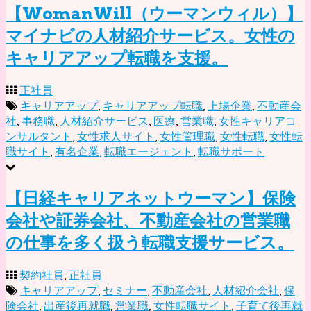
【WomanWill（ウーマンウィル）】
マイナビの人材紹介サービス。女性の
キャリアアップ転職を支援。
正社員
キャリアアップ
,
キャリアアップ転職
,
上場企業
,
不動産会
社
,
事務職
,
人材紹介サービス
,
医療
,
営業職
,
女性キャリアコ
ンサルタント
,
女性求人サイト
,
女性管理職
,
女性転職
,
女性転
職サイト
,
有名企業
,
転職エージェント
,
転職サポート
【日経キャリアネットウーマン】保険
会社や証券会社、不動産会社の営業職
の仕事を多く扱う転職支援サービス。
契約社員
,
正社員
キャリアアップ
,
セミナー
,
不動産会社
,
人材紹介会社
,
保
険会社
,
出産後再就職
,
営業職
,
女性転職サイト
,
子育て後再就