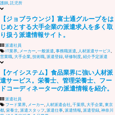
護師
,
託児所
【ジョブラウンジ】富士通グループをは
じめとする大手企業の派遣求人を多く取
り扱う派遣情報サイト。
派遣社員
IT業界
,
メーカー
,
一般派遣
,
事務職派遣
,
人材派遣サービス
,
営業職
,
大手企業
,
技術職
,
派遣登録
,
研修制度
,
紹介予定派遣
【ケイシステム】食品業界に強い人材派
遣サービス。栄養士、管理栄養士、フー
ドコーディネーターの派遣情報を紹介。
派遣社員
フード業界
,
メーカー
,
人材派遣会社
,
千葉県
,
大手企業
,
東京
都
,
栄養士
,
派遣スタッフ
,
派遣仕事
,
派遣情報
,
派遣登録
,
神奈川