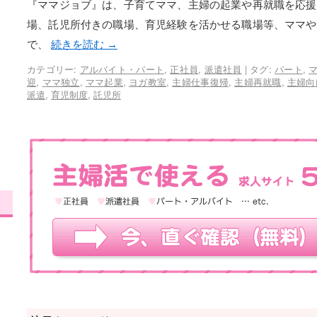
『ママジョブ』は、子育てママ、主婦の起業や再就職を応援
場、託児所付きの職場、育児経験を活かせる職場等、ママや
で、
続きを読む
→
カテゴリー:
アルバイト・パート
,
正社員
,
派遣社員
|
タグ:
パート
,
迎
,
ママ独立
,
ママ起業
,
ヨガ教室
,
主婦仕事復帰
,
主婦再就職
,
主婦向
派遣
,
育児制度
,
託児所