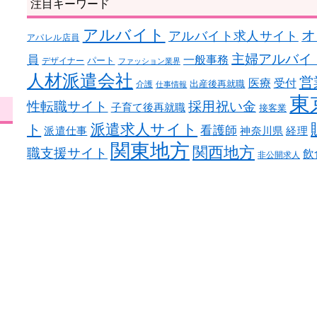
注目キーワード
アルバイト
オ
アルバイト求人サイト
アパレル店員
主婦アルバイ
員
一般事務
パート
デザイナー
ファッション業界
人材派遣会社
営
医療
受付
出産後再就職
介護
仕事情報
東
性転職サイト
採用祝い金
子育て後再就職
接客業
ト
派遣求人サイト
看護師
派遣仕事
神奈川県
経理
関東地方
関西地方
職支援サイト
飲
非公開求人