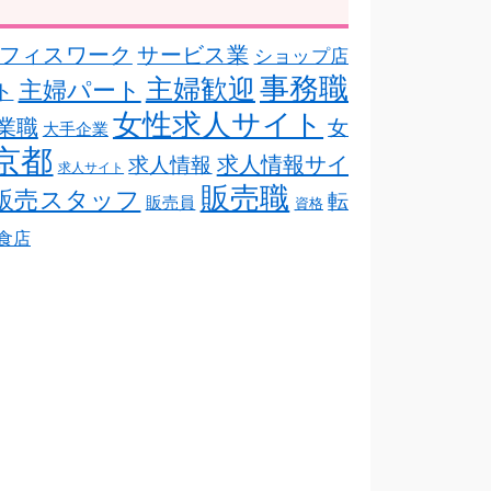
フィスワーク
サービス業
ショップ店
事務職
主婦歓迎
主婦パート
ト
女性求人サイト
業職
女
大手企業
京都
求人情報サイ
求人情報
求人サイト
販売職
販売スタッフ
転
販売員
資格
食店