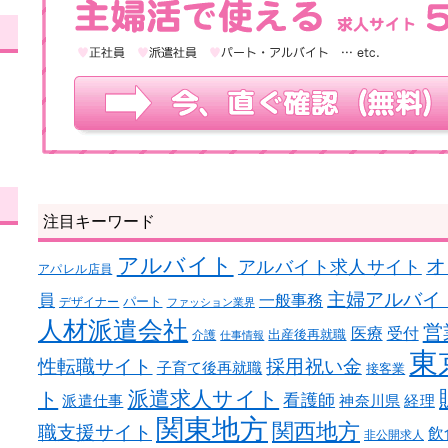
注目キーワード
アルバイト
オ
アルバイト求人サイト
アパレル店員
主婦アルバイ
員
一般事務
パート
デザイナー
ファッション業界
人材派遣会社
営
医療
受付
出産後再就職
介護
仕事情報
東
性転職サイト
採用祝い金
子育て後再就職
接客業
ト
派遣求人サイト
看護師
派遣仕事
神奈川県
経理
関東地方
関西地方
職支援サイト
飲
非公開求人