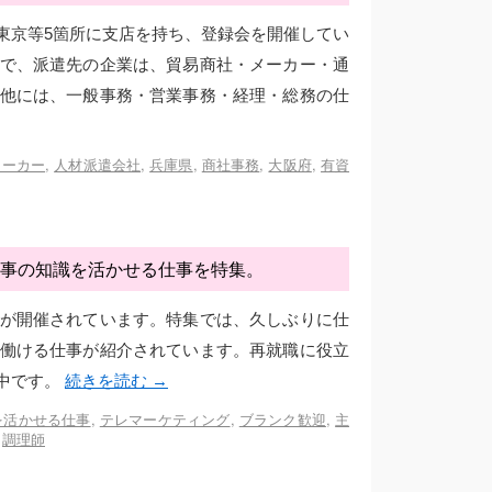
東京等5箇所に支店を持ち、登録会を開催してい
で、派遣先の企業は、貿易商社・メーカー・通
他には、一般事務・営業事務・経理・総務の仕
メーカー
,
人材派遣会社
,
兵庫県
,
商社事務
,
大阪府
,
有資
事の知識を活かせる仕事を特集。
が開催されています。特集では、久しぶりに仕
働ける仕事が紹介されています。再就職に役立
中です。
続きを読む
→
を活かせる仕事
,
テレマーケティング
,
ブランク歓迎
,
主
,
調理師