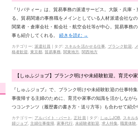
『リバティー』は、貿易事務の派遣サービス。大阪・兵庫・
る。貿易関連の事務職をメインとしている人材派遣会社なの
関業者・倉庫会社・船会社・航空会社等が中心。貿易事務の
事も紹介してくれる。
続きを読む
→
カテゴリー:
派遣社員
|
タグ:
スキルを活かせる仕事
,
ブランク歓迎
,
格者歓迎
,
東京都
,
貿易事務
,
関東地方
,
関西地方
【しゅふジョブ】ブランク明けや未経験歓迎。育児や家
『しゅふジョブ』で、ブランク明けや未経験歓迎の仕事特集
事復帰する主婦のために、育児や家事の知識を活かしながら
つコンテンツ（履歴書の書き方・送り方等）も合わせて紹介
カテゴリー:
アルバイト・パート
,
正社員
|
タグ:
しゅふJOB
,
スキル
婦ジョブ
,
主婦仕事復帰
,
家事代行
,
未経験者歓迎
,
求人特集
,
職業体験