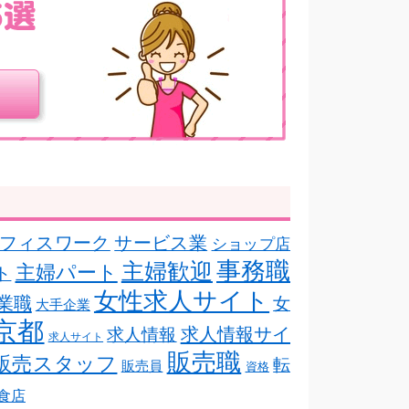
フィスワーク
サービス業
ショップ店
事務職
主婦歓迎
主婦パート
ト
女性求人サイト
業職
女
大手企業
京都
求人情報サイ
求人情報
求人サイト
販売職
販売スタッフ
転
販売員
資格
食店