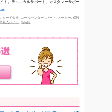
サイト。テクニカルサポート、カスタマーサポー
む
→
ト
,
カード会社
,
コールセンター
,
パート
,
メーカー
,
保険
高収入バイト
,
高時給