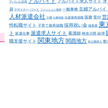
アルバイト
オ
アルバイト求人サイト
アパレル店員
主婦アルバイ
員
一般事務
パート
デザイナー
ファッション業界
人材派遣会社
営
医療
受付
出産後再就職
介護
仕事情報
東
性転職サイト
採用祝い金
子育て後再就職
接客業
ト
派遣求人サイト
看護師
派遣仕事
神奈川県
経理
関東地方
関西地方
職支援サイト
飲
非公開求人